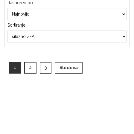
Raspored po
Sortiranje
(current)
1
2
3
Sledeća