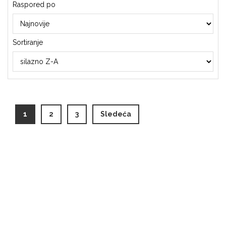
Raspored po
Sortiranje
(current)
1
2
3
Sledeća