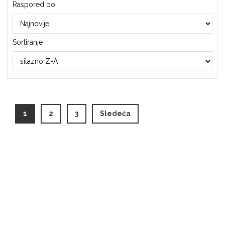
Raspored po
Sortiranje
(current)
1
2
3
Sledeća