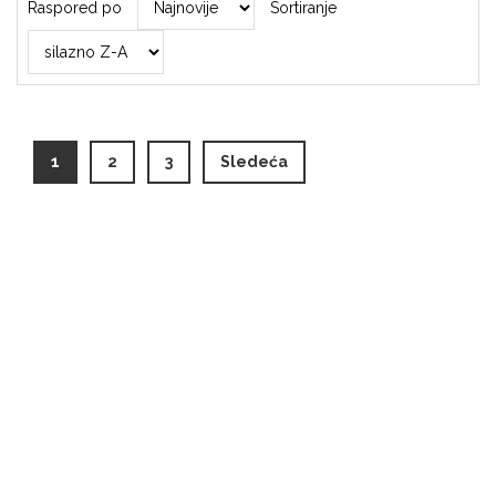
Raspored po
Sortiranje
(current)
1
2
3
Sledeća