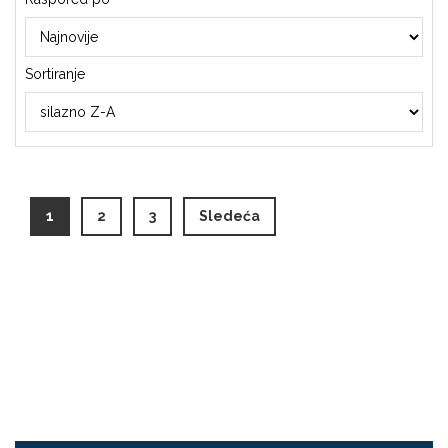
Sortiranje
(current)
1
2
3
Sledeća