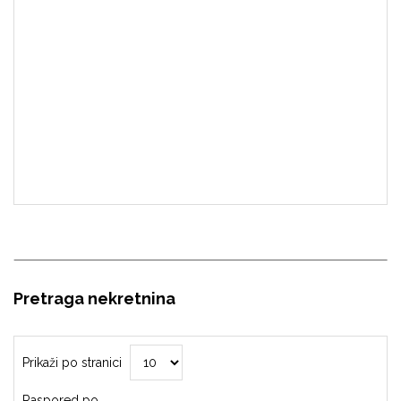
Pretraga nekretnina
Prikaži po stranici
Raspored po