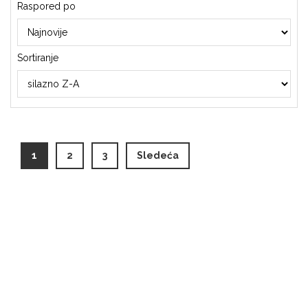
Raspored po
Sortiranje
(current)
1
2
3
Sledeća