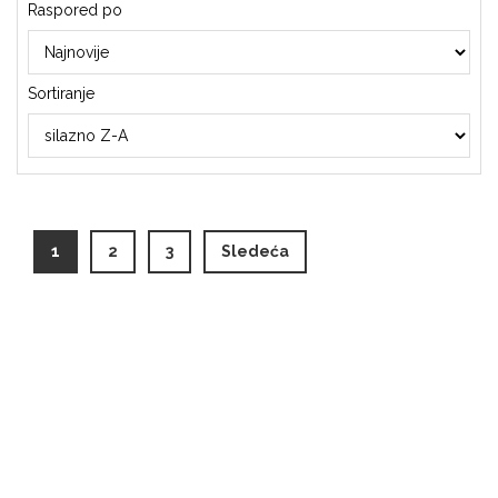
Raspored po
Sortiranje
(current)
1
2
3
Sledeća