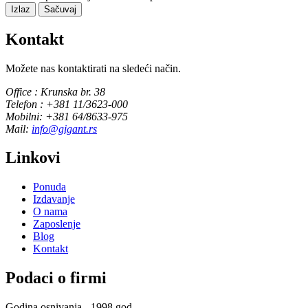
Izlaz
Sačuvaj
Kontakt
Možete nas kontaktirati na sledeći način.
Office : Krunska br. 38
Telefon : +381 11/3623-000
Mobilni: +381 64/8633-975
Mail:
info@gigant.rs
Linkovi
Ponuda
Izdavanje
O nama
Zaposlenje
Blog
Kontakt
Podaci o firmi
Godina osnivanja - 1998 god.