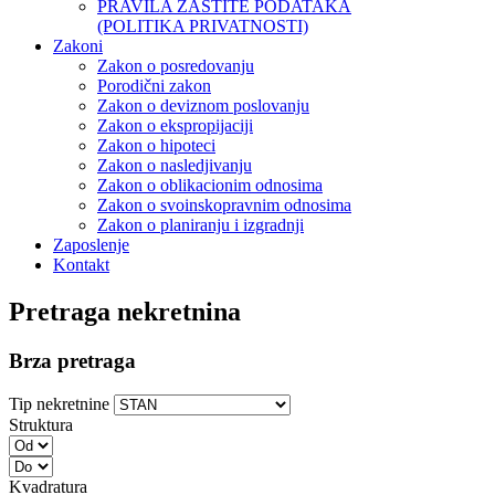
PRAVILA ZAŠTITE PODATAKA
(POLITIKA PRIVATNOSTI)
Zakoni
Zakon o posredovanju
Porodični zakon
Zakon o deviznom poslovanju
Zakon o ekspropijaciji
Zakon o hipoteci
Zakon o nasledjivanju
Zakon o oblikacionim odnosima
Zakon o svoinskopravnim odnosima
Zakon o planiranju i izgradnji
Zaposlenje
Kontakt
Pretraga nekretnina
Brza pretraga
Tip nekretnine
Struktura
Kvadratura