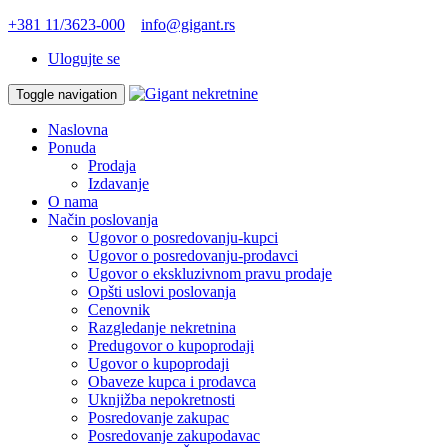
+381 11/3623-000
info@gigant.rs
Ulogujte se
Toggle navigation
Naslovna
Ponuda
Prodaja
Izdavanje
O nama
Način poslovanja
Ugovor o posredovanju-kupci
Ugovor o posredovanju-prodavci
Ugovor o ekskluzivnom pravu prodaje
Opšti uslovi poslovanja
Cenovnik
Razgledanje nekretnina
Predugovor o kupoprodaji
Ugovor o kupoprodaji
Obaveze kupca i prodavca
Uknjižba nepokretnosti
Posredovanje zakupac
Posredovanje zakupodavac