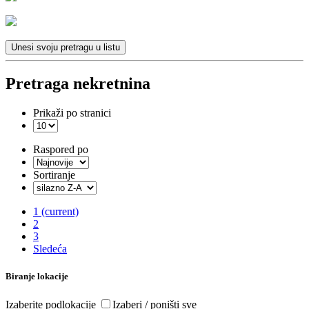
Unesi svoju pretragu u listu
Pretraga nekretnina
Prikaži po stranici
Raspored po
Sortiranje
1
(current)
2
3
Sledeća
Biranje lokacije
Izaberite podlokacije
Izaberi / poništi sve