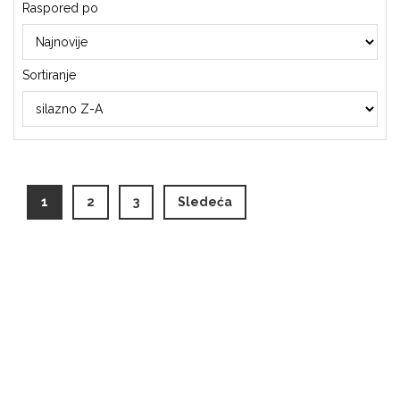
Raspored po
Sortiranje
(current)
1
2
3
Sledeća