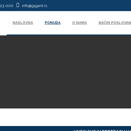
623-000
info@gigant.rs
NASLOVNA
PONUDA
O NAMA
NAČIN POSLOVAN