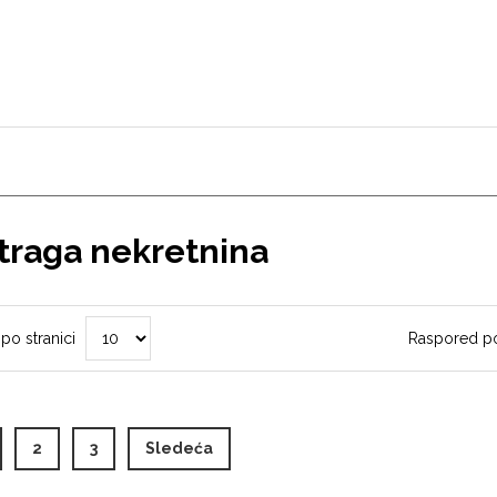
traga nekretnina
 po stranici
Raspored p
urrent)
2
3
Sledeća