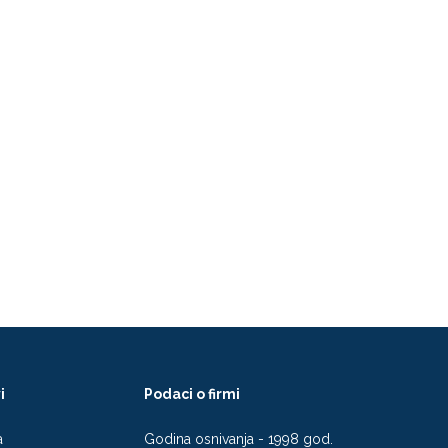
i
Podaci o firmi
a
Godina osnivanja - 1998 god.