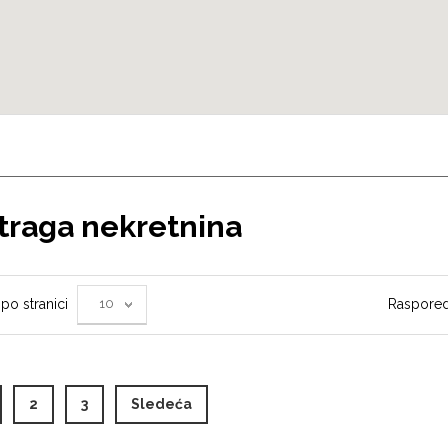
traga nekretnina
 po stranici
Raspore
10
urrent)
2
3
Sledeća