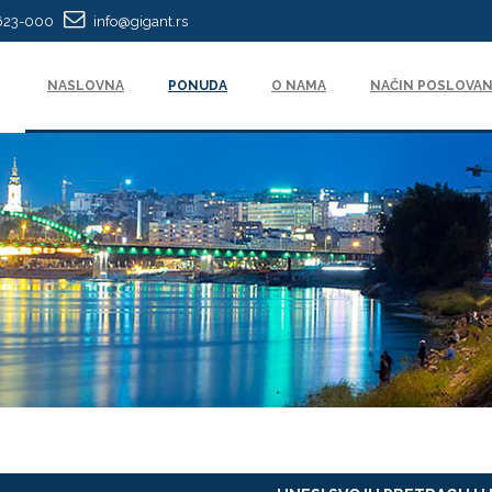
623-000
info@gigant.rs
NASLOVNA
PONUDA
O NAMA
NAČIN POSLOVAN