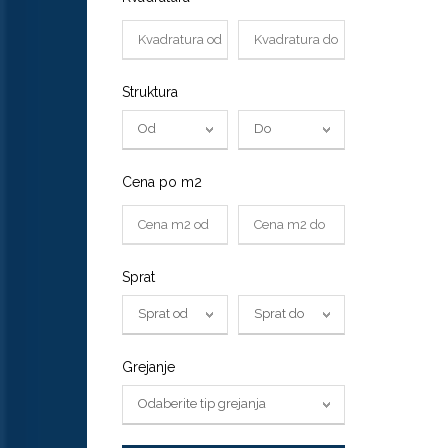
Struktura
Od
Do
Cena po m2
Sprat
Sprat od
Sprat do
Grejanje
Odaberite tip grejanja