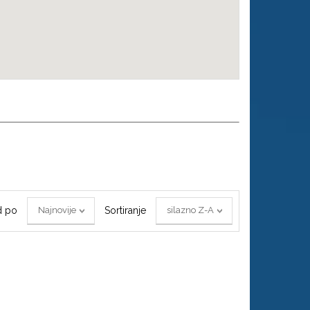
d po
Sortiranje
Najnovije
silazno Z-A