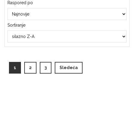
Raspored po
Sortiranje
(current)
1
2
3
Sledeća