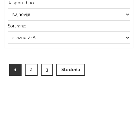
Raspored po
Sortiranje
(current)
1
2
3
Sledeća