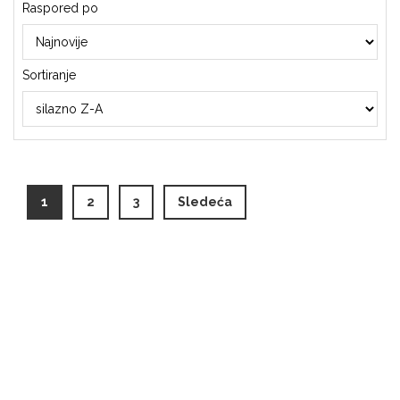
Raspored po
Sortiranje
(current)
1
2
3
Sledeća