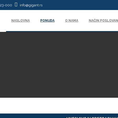
623-000
info@gigant.rs
NASLOVNA
PONUDA
O NAMA
NAČIN POSLOVAN