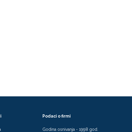
i
Podaci o firmi
a
Godina osnivanja - 1998 god.