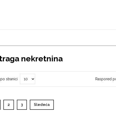
traga nekretnina
 po stranici
Raspored p
urrent)
2
3
Sledeća