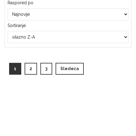
Raspored po
Sortiranje
(current)
1
2
3
Sledeća